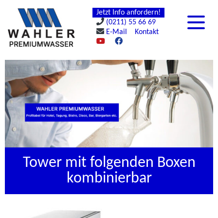
Jetzt Info anfordern!
(0211) 55 66 69
E-Mail
Kontakt
Tower mit folgenden Boxen
kombinierbar