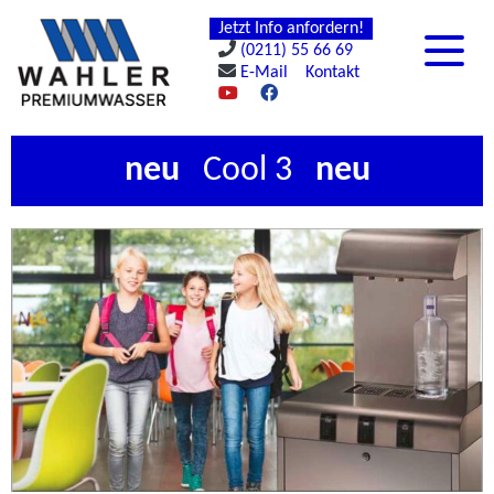
Jetzt Info anfordern!
(0211) 55 66 69
E-Mail
Kontakt
neu
Cool 3
neu