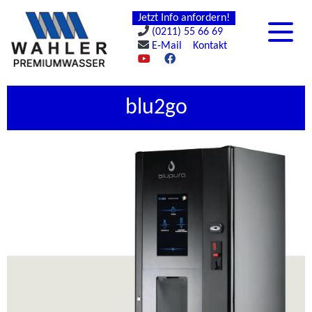
Jetzt Info anfordern!
(0211) 55 66 69
E-Mail
Kontakt
blu2go