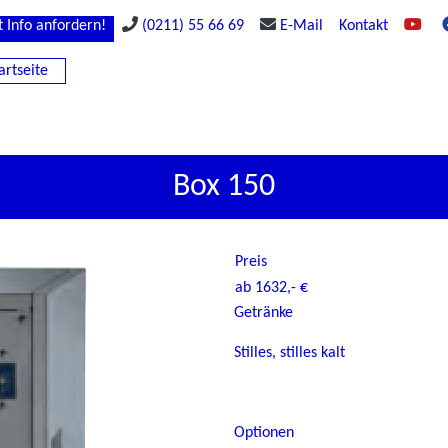
t Info anfordern!
(0211) 55 66 69
E-Mail
Kontakt
artseite
Box 150
Preis
ab 1632,- €
Getränke
Stilles, stilles kalt
Optionen