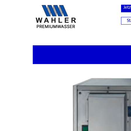
Jetz
St